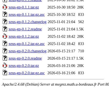
xeus-gp-0.1.1.tar.gz
2025-10-30 18:50
28K
xeus-gp-0.1.1.tar.gz.asc
2025-10-30 18:52
833
xeus-gp-0.1.2.changelog
2025-11-01 21:04
562
xeus-gp-0.1.2.readme
2025-11-01 21:04
1.5K
xeus-gp-0.1.2.tar.gz
2025-11-02 18:42
28K
xeus-gp-0.1.2.tar.gz.asc
2025-11-02 18:42
833
xeus-gp-0.2.0.changelog
2026-03-15 21:17
710
xeus-gp-0.2.0.readme
2026-03-15 21:17
1.5K
xeus-gp-0.2.0.tar.gz
2026-03-16 21:06
28K
xeus-gp-0.2.0.tar.gz.asc
2026-03-16 21:06
833
Apache/2.4.68 (Debian) Server at megrez.math.u-bordeaux.fr Port 8