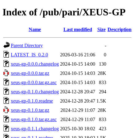
Index of /pub/pari/XEUS-GP
Name
Last modified
Size
Description
Parent Directory
-
LATEST_IS_0.2.0
2026-03-16 21:06
0
xeus-gp-0.0.0.changelog
2024-10-15 14:00
130
xeus-gp-0.0.0.tar.gz
2024-10-15 14:03
28K
xeus-gp-0.0.0.tar.gz.asc
2024-10-15 14:03
833
xeus-gp-0.1.0.changelog
2024-12-28 20:47
294
xeus-gp-0.1.0.readme
2024-12-28 20:47
1.5K
xeus-gp-0.1.0.tar.gz
2024-12-29 11:07
28K
xeus-gp-0.1.0.tar.gz.asc
2024-12-29 11:07
833
xeus-gp-0.1.1.changelog
2025-10-30 18:02
423
xeus-gp-0.1.1.readme
2025-10-30 18:02
1.5K