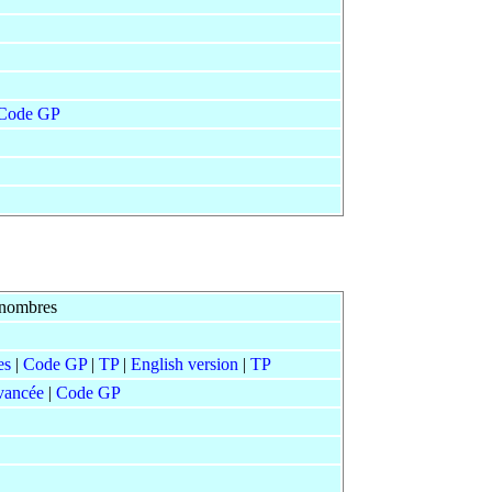
Code GP
 nombres
es
|
Code GP
|
TP
|
English version
|
TP
vancée
|
Code GP