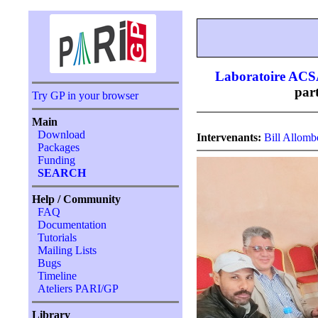
Laboratoire AC
par
Try GP in your browser
Main
Download
Intervenants:
Bill Allomb
Packages
Funding
SEARCH
Help / Community
FAQ
Documentation
Tutorials
Mailing Lists
Bugs
Timeline
Ateliers PARI/GP
Library