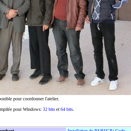
ponible pour coordonner l'atelier.
ompilée pour Windows:
32 bits
et
64 bits
.
llombert
Installation de PARI/GP
|
Code