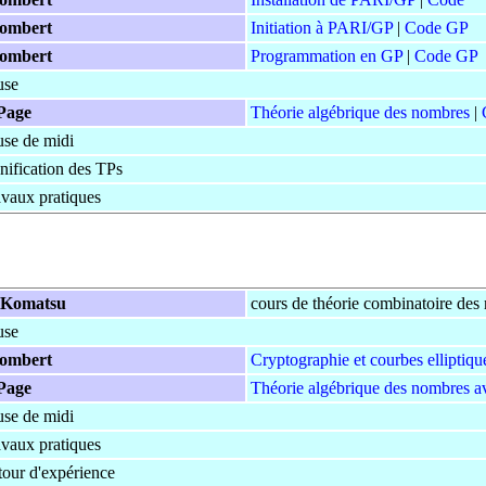
llombert
Initiation à PARI/GP
|
Code GP
llombert
Programmation en GP
|
Code GP
use
Page
Théorie algébrique des nombres
|
use de midi
nification des TPs
avaux pratiques
 Komatsu
cours de théorie combinatoire des
use
llombert
Cryptographie et courbes elliptiqu
Page
Théorie algébrique des nombres a
use de midi
avaux pratiques
tour d'expérience